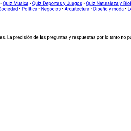
•
Quiz Música
•
Quiz Deportes y Juegos
•
Quiz Naturaleza y Bio
Sociedad
•
Política
•
Negocios
•
Arquitectura
•
Diseño y moda
•
L
s. La precisión de las preguntas y respuestas por lo tanto no 