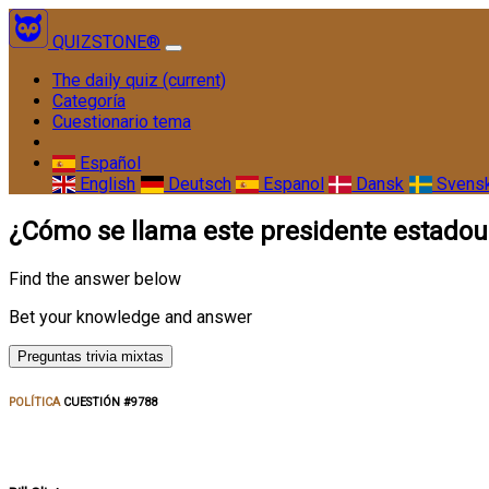
QUIZSTONE®
The daily quiz
(current)
Categoría
Cuestionario tema
Español
English
Deutsch
Espanol
Dansk
Svens
¿Cómo se llama este presidente estado
Find the answer below
Bet your knowledge and answer
Preguntas trivia mixtas
POLÍTICA
CUESTIÓN #9788