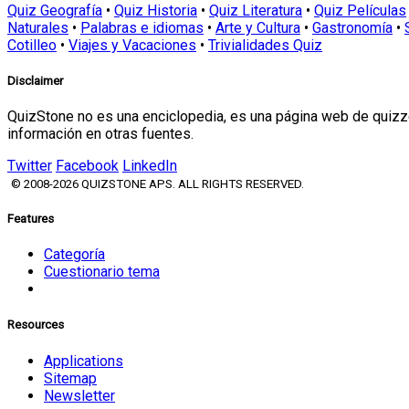
Quiz Geografía
•
Quiz Historia
•
Quiz Literatura
•
Quiz Películas
Naturales
•
Palabras e idiomas
•
Arte y Cultura
•
Gastronomía
•
Cotilleo
•
Viajes y Vacaciones
•
Trivialidades Quiz
Disclaimer
QuizStone no es una enciclopedia, es una página web de quizze
información en otras fuentes.
Twitter
Facebook
LinkedIn
© 2008-2026 QUIZSTONE APS. ALL RIGHTS RESERVED.
Features
Categoría
Cuestionario tema
Resources
Applications
Sitemap
Newsletter