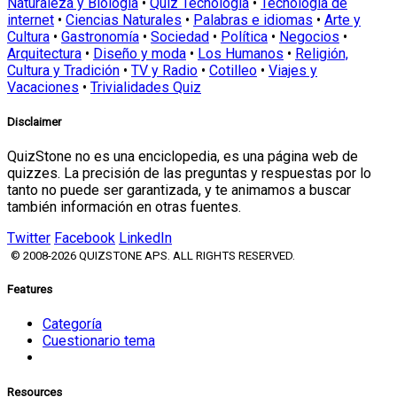
Naturaleza y Biología
•
Quiz Tecnología
•
Tecnología de
internet
•
Ciencias Naturales
•
Palabras e idiomas
•
Arte y
Cultura
•
Gastronomía
•
Sociedad
•
Política
•
Negocios
•
Arquitectura
•
Diseño y moda
•
Los Humanos
•
Religión,
Cultura y Tradición
•
TV y Radio
•
Cotilleo
•
Viajes y
Vacaciones
•
Trivialidades Quiz
Disclaimer
QuizStone no es una enciclopedia, es una página web de
quizzes. La precisión de las preguntas y respuestas por lo
tanto no puede ser garantizada, y te animamos a buscar
también información en otras fuentes.
Twitter
Facebook
LinkedIn
© 2008-2026 QUIZSTONE APS. ALL RIGHTS RESERVED.
Features
Categoría
Cuestionario tema
Resources