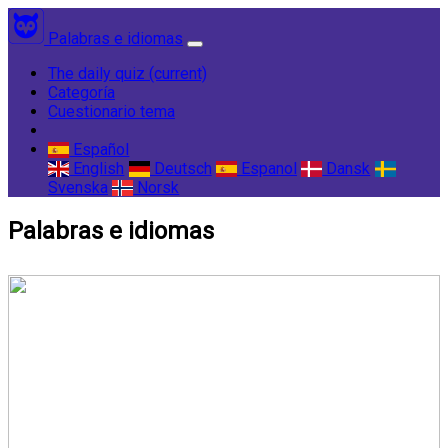
Palabras e idiomas
The daily quiz
(current)
Categoría
Cuestionario tema
Español
English
Deutsch
Espanol
Dansk
Svenska
Norsk
Palabras e idiomas