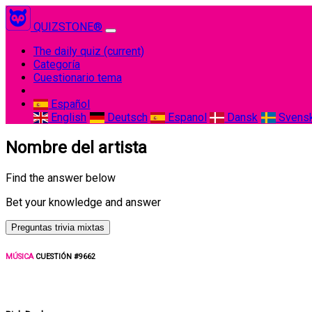
QUIZSTONE®
The daily quiz
(current)
Categoría
Cuestionario tema
Español
English
Deutsch
Espanol
Dansk
Svens
Nombre del artista
Find the answer below
Bet your knowledge and answer
Preguntas trivia mixtas
MÚSICA
CUESTIÓN #9662