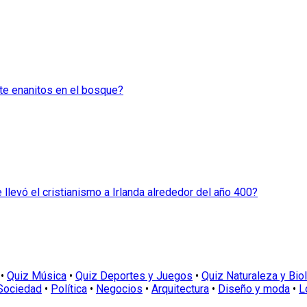
te enanitos en el bosque?
 llevó el cristianismo a Irlanda alrededor del año 400?
•
Quiz Música
•
Quiz Deportes y Juegos
•
Quiz Naturaleza y Bio
Sociedad
•
Política
•
Negocios
•
Arquitectura
•
Diseño y moda
•
L