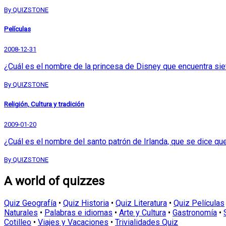
By QUIZSTONE
Películas
2008-12-31
¿Cuál es el nombre de la princesa de Disney que encuentra sie
By QUIZSTONE
Religión, Cultura y tradición
2009-01-20
¿Cuál es el nombre del santo patrón de Irlanda, que se dice que
By QUIZSTONE
A world of quizzes
Quiz Geografía
•
Quiz Historia
•
Quiz Literatura
•
Quiz Películas
Naturales
•
Palabras e idiomas
•
Arte y Cultura
•
Gastronomía
•
Cotilleo
•
Viajes y Vacaciones
•
Trivialidades Quiz