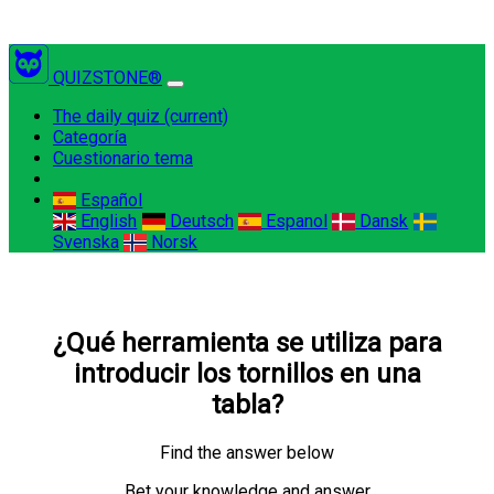
QUIZSTONE®
The daily quiz
(current)
Categoría
Cuestionario tema
Español
English
Deutsch
Espanol
Dansk
Svenska
Norsk
¿Qué herramienta se utiliza para
introducir los tornillos en una
tabla?
Find the answer below
Bet your knowledge and answer