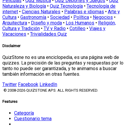
Películas
•
Quiz Música
•
Quiz Deportes y Juegos
•
Quiz
Naturaleza y Biología
•
Quiz Tecnología
•
Tecnología de
internet
•
Ciencias Naturales
•
Palabras e idiomas
•
Arte y
Cultura
•
Gastronomía
•
Sociedad
•
Política
•
Negocios
•
Arquitectura
•
Diseño y moda
•
Los Humanos
•
Religión,
Cultura y Tradición
•
TV y Radio
•
Cotilleo
•
Viajes y
Vacaciones
•
Trivialidades Quiz
Disclaimer
QuizStone no es una enciclopedia, es una página web de
quizzes. La precisión de las preguntas y respuestas por lo
tanto no puede ser garantizada, y te animamos a buscar
también información en otras fuentes.
Twitter
Facebook
LinkedIn
© 2008-2026 QUIZSTONE APS. ALL RIGHTS RESERVED.
Features
Categoría
Cuestionario tema