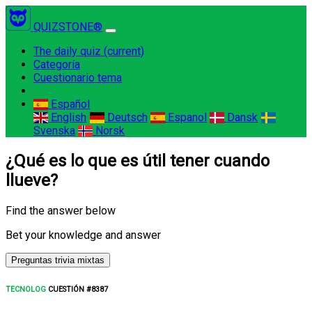
QUIZSTONE®
The daily quiz
(current)
Categoría
Cuestionario tema
Español
English
Deutsch
Espanol
Dansk
Svenska
Norsk
¿Qué es lo que es útil tener cuando
llueve?
Find the answer below
Bet your knowledge and answer
Preguntas trivia mixtas
TECNOLOG
CUESTIÓN #8387