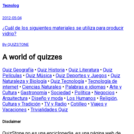
Tecnolog
2012-05-04
¿Cuál de los siguientes materiales se utiliza para producir
vidrio?
By QUIZSTONE
A world of quizzes
Quiz Geografía
•
Quiz Historia
•
Quiz Literatura
•
Quiz
Películas
•
Quiz Música
•
Quiz Deportes y Juegos
•
Quiz
Naturaleza y Biología
•
Quiz Tecnología
•
Tecnología de
internet
•
Ciencias Naturales
•
Palabras e idiomas
•
Arte y
Cultura
•
Gastronomía
•
Sociedad
•
Política
•
Negocios
•
Arquitectura
•
Diseño y moda
•
Los Humanos
•
Religión,
Cultura y Tradición
•
TV y Radio
•
Cotilleo
•
Viajes y
Vacaciones
•
Trivialidades Quiz
Disclaimer
QuizStone no es una enciclopedia, es una página web de