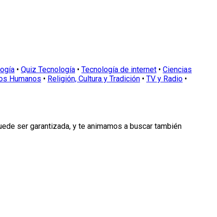
logía
•
Quiz Tecnología
•
Tecnología de internet
•
Ciencias
os Humanos
•
Religión, Cultura y Tradición
•
TV y Radio
•
puede ser garantizada, y te animamos a buscar también