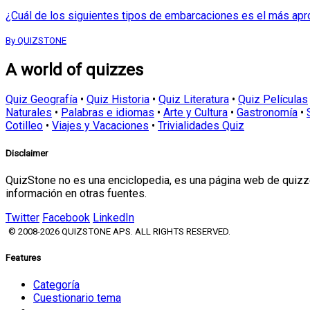
¿Cuál de los siguientes tipos de embarcaciones es el más apr
By QUIZSTONE
A world of quizzes
Quiz Geografía
•
Quiz Historia
•
Quiz Literatura
•
Quiz Películas
Naturales
•
Palabras e idiomas
•
Arte y Cultura
•
Gastronomía
•
Cotilleo
•
Viajes y Vacaciones
•
Trivialidades Quiz
Disclaimer
QuizStone no es una enciclopedia, es una página web de quizze
información en otras fuentes.
Twitter
Facebook
LinkedIn
© 2008-2026 QUIZSTONE APS. ALL RIGHTS RESERVED.
Features
Categoría
Cuestionario tema