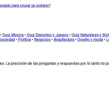
opiado para cruzar un océano?
•
Quiz Música
•
Quiz Deportes y Juegos
•
Quiz Naturaleza y Bio
Sociedad
•
Política
•
Negocios
•
Arquitectura
•
Diseño y moda
•
L
s. La precisión de las preguntas y respuestas por lo tanto no 