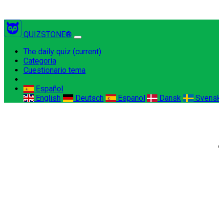
QUIZSTONE®
The daily quiz
(current)
Categoría
Cuestionario tema
Español
English
Deutsch
Espanol
Dansk
Svens