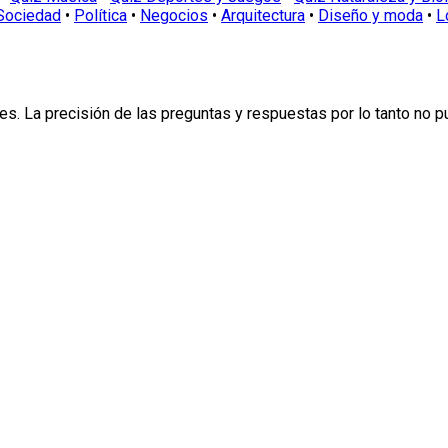
Sociedad
•
Política
•
Negocios
•
Arquitectura
•
Diseño y moda
•
L
s. La precisión de las preguntas y respuestas por lo tanto no 