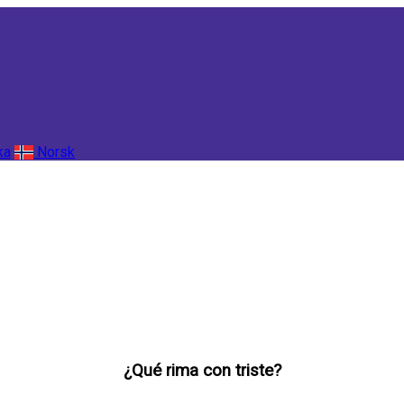
ka
Norsk
¿Qué rima con triste?