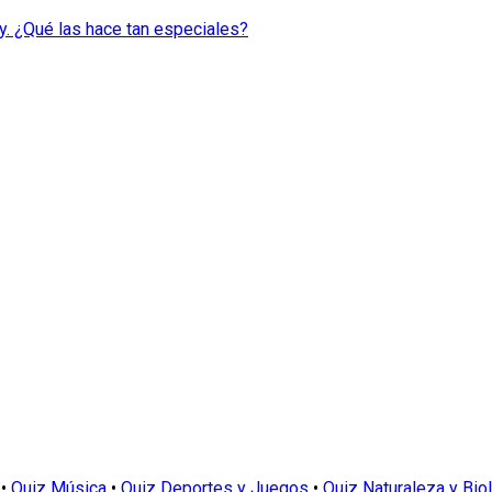
y. ¿Qué las hace tan especiales?
•
Quiz Música
•
Quiz Deportes y Juegos
•
Quiz Naturaleza y Bio