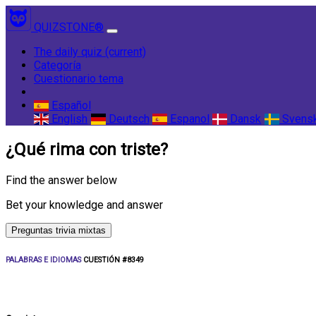
QUIZSTONE®
The daily quiz
(current)
Categoría
Cuestionario tema
Español
English
Deutsch
Espanol
Dansk
Svens
¿Qué rima con triste?
Find the answer below
Bet your knowledge and answer
Preguntas trivia mixtas
PALABRAS E IDIOMAS
CUESTIÓN #8349