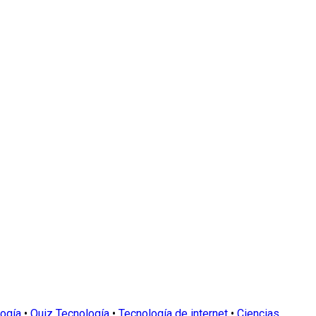
logía
•
Quiz Tecnología
•
Tecnología de internet
•
Ciencias