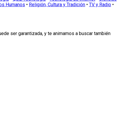
os Humanos
•
Religión, Cultura y Tradición
•
TV y Radio
•
puede ser garantizada, y te animamos a buscar también