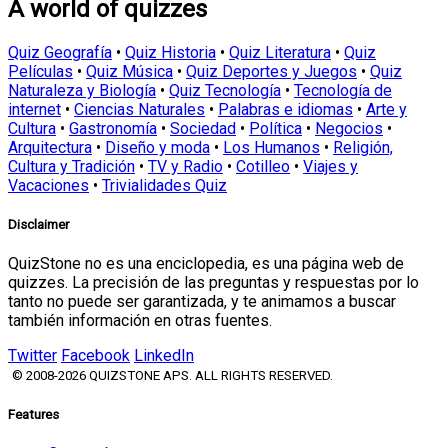
A world of quizzes
Quiz Geografía
•
Quiz Historia
•
Quiz Literatura
•
Quiz
Películas
•
Quiz Música
•
Quiz Deportes y Juegos
•
Quiz
Naturaleza y Biología
•
Quiz Tecnología
•
Tecnología de
internet
•
Ciencias Naturales
•
Palabras e idiomas
•
Arte y
Cultura
•
Gastronomía
•
Sociedad
•
Política
•
Negocios
•
Arquitectura
•
Diseño y moda
•
Los Humanos
•
Religión,
Cultura y Tradición
•
TV y Radio
•
Cotilleo
•
Viajes y
Vacaciones
•
Trivialidades Quiz
Disclaimer
QuizStone no es una enciclopedia, es una página web de
quizzes. La precisión de las preguntas y respuestas por lo
tanto no puede ser garantizada, y te animamos a buscar
también información en otras fuentes.
Twitter
Facebook
LinkedIn
© 2008-2026 QUIZSTONE APS. ALL RIGHTS RESERVED.
Features