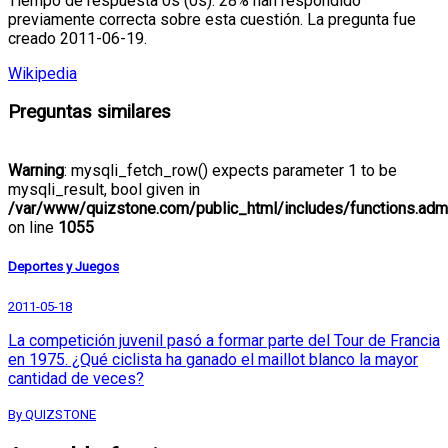
Tiempo de respuesta 0s (0s). 28% han respondido
previamente correcta sobre esta cuestión. La pregunta fue
creado 2011-06-19.
Wikipedia
Preguntas similares
Warning
: mysqli_fetch_row() expects parameter 1 to be
mysqli_result, bool given in
/var/www/quizstone.com/public_html/includes/functions.adm
on line
1055
Deportes y Juegos
2011-05-18
La competición juvenil pasó a formar parte del Tour de Francia
en 1975. ¿Qué ciclista ha ganado el maillot blanco la mayor
cantidad de veces?
By QUIZSTONE