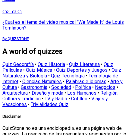
2021-03-23
¿Cual es el tema del video musical "We Made It" de Louis
Tomlinson?
By QUIZSTONE
A world of quizzes
Quiz Geografía
•
Quiz Historia
•
Quiz Literatura
•
Quiz
Películas
•
Quiz Música
•
Quiz Deportes y Juegos
•
Quiz
Naturaleza y Biología
•
Quiz Tecnología
•
Tecnología de
internet
•
Ciencias Naturales
•
Palabras e idiomas
•
Arte y
Cultura
•
Gastronomía
•
Sociedad
•
Política
•
Negocios
•
Arquitectura
•
Diseño y moda
•
Los Humanos
•
Religión,
Cultura y Tradición
•
TV y Radio
•
Cotilleo
•
Viajes y
Vacaciones
•
Trivialidades Quiz
Disclaimer
QuizStone no es una enciclopedia, es una página web de
quizzes. La precisión de las preguntas y respuestas por lo