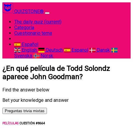
QUIZSTONE®
The daily quiz
(current)
Categoría
Cuestionario tema
Español
English
Deutsch
Espanol
Dansk
Svenska
Norsk
¿En qué película de Todd Solondz
aparece John Goodman?
Find the answer below
Bet your knowledge and answer
Preguntas trivia mixtas
PELÍCULAS
CUESTIÓN #8664