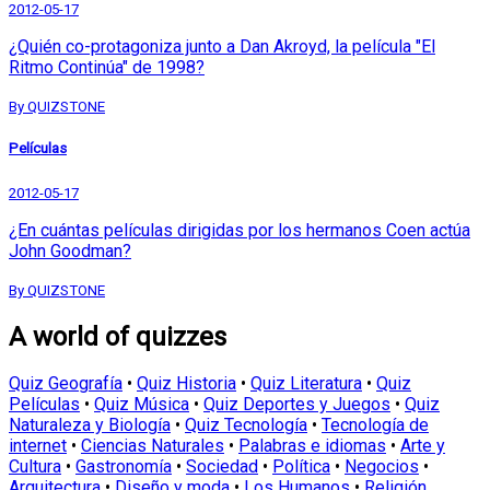
2012-05-17
¿Quién co-protagoniza junto a Dan Akroyd, la película "El
Ritmo Continúa" de 1998?
By QUIZSTONE
Películas
2012-05-17
¿En cuántas películas dirigidas por los hermanos Coen actúa
John Goodman?
By QUIZSTONE
A world of quizzes
Quiz Geografía
•
Quiz Historia
•
Quiz Literatura
•
Quiz
Películas
•
Quiz Música
•
Quiz Deportes y Juegos
•
Quiz
Naturaleza y Biología
•
Quiz Tecnología
•
Tecnología de
internet
•
Ciencias Naturales
•
Palabras e idiomas
•
Arte y
Cultura
•
Gastronomía
•
Sociedad
•
Política
•
Negocios
•
Arquitectura
•
Diseño y moda
•
Los Humanos
•
Religión,