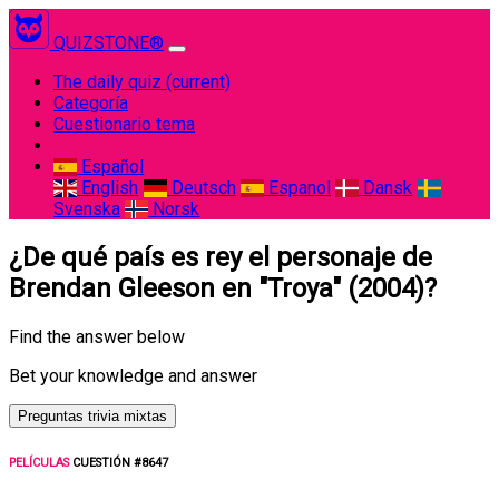
QUIZSTONE®
The daily quiz
(current)
Categoría
Cuestionario tema
Español
English
Deutsch
Espanol
Dansk
Svenska
Norsk
¿De qué país es rey el personaje de
Brendan Gleeson en "Troya" (2004)?
Find the answer below
Bet your knowledge and answer
Preguntas trivia mixtas
PELÍCULAS
CUESTIÓN #8647