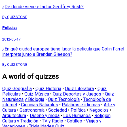
¿De dónde viene el actor Geoffrey Rush?
By QUIZSTONE
Películas
2012-05-17
¿En qué ciudad europea tiene lugar la película que Colin Farrel
interpreta junto a Brendan Gleeson?
By QUIZSTONE
A world of quizzes
Quiz Geografía
•
Quiz Historia
•
Quiz Literatura
•
Quiz
Películas
•
Quiz Música
•
Quiz Deportes y Juegos
•
Quiz
Naturaleza y Biología
•
Quiz Tecnología
•
Tecnología de
internet
•
Ciencias Naturales
•
Palabras e idiomas
•
Arte y
Cultura
•
Gastronomía
•
Sociedad
•
Política
•
Negocios
•
Arquitectura
•
Diseño y moda
•
Los Humanos
•
Religión,
Cultura y Tradición
•
TV y Radio
•
Cotilleo
•
Viajes y
Vacaciones
•
Trivialidades Quiz