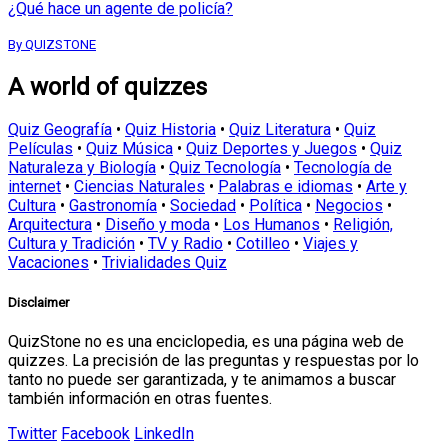
¿Qué hace un agente de policía?
By QUIZSTONE
A world of quizzes
Quiz Geografía
•
Quiz Historia
•
Quiz Literatura
•
Quiz
Películas
•
Quiz Música
•
Quiz Deportes y Juegos
•
Quiz
Naturaleza y Biología
•
Quiz Tecnología
•
Tecnología de
internet
•
Ciencias Naturales
•
Palabras e idiomas
•
Arte y
Cultura
•
Gastronomía
•
Sociedad
•
Política
•
Negocios
•
Arquitectura
•
Diseño y moda
•
Los Humanos
•
Religión,
Cultura y Tradición
•
TV y Radio
•
Cotilleo
•
Viajes y
Vacaciones
•
Trivialidades Quiz
Disclaimer
QuizStone no es una enciclopedia, es una página web de
quizzes. La precisión de las preguntas y respuestas por lo
tanto no puede ser garantizada, y te animamos a buscar
también información en otras fuentes.
Twitter
Facebook
LinkedIn