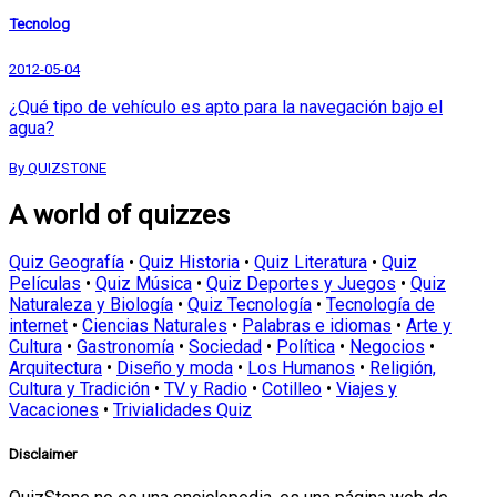
Tecnolog
2012-05-04
¿Qué tipo de vehículo es apto para la navegación bajo el
agua?
By QUIZSTONE
A world of quizzes
Quiz Geografía
•
Quiz Historia
•
Quiz Literatura
•
Quiz
Películas
•
Quiz Música
•
Quiz Deportes y Juegos
•
Quiz
Naturaleza y Biología
•
Quiz Tecnología
•
Tecnología de
internet
•
Ciencias Naturales
•
Palabras e idiomas
•
Arte y
Cultura
•
Gastronomía
•
Sociedad
•
Política
•
Negocios
•
Arquitectura
•
Diseño y moda
•
Los Humanos
•
Religión,
Cultura y Tradición
•
TV y Radio
•
Cotilleo
•
Viajes y
Vacaciones
•
Trivialidades Quiz
Disclaimer