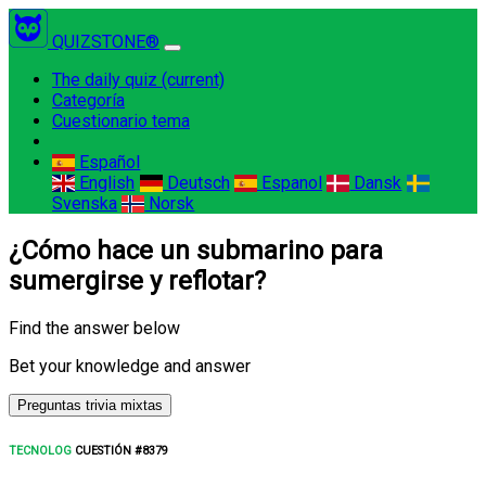
QUIZSTONE®
The daily quiz
(current)
Categoría
Cuestionario tema
Español
English
Deutsch
Espanol
Dansk
Svenska
Norsk
¿Cómo hace un submarino para
sumergirse y reflotar?
Find the answer below
Bet your knowledge and answer
Preguntas trivia mixtas
TECNOLOG
CUESTIÓN #8379