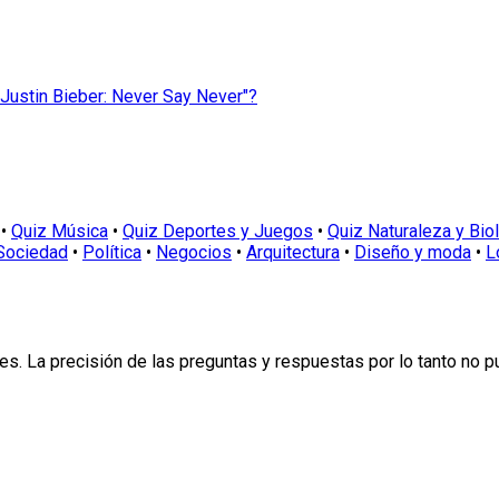
 "Justin Bieber: Never Say Never"?
•
Quiz Música
•
Quiz Deportes y Juegos
•
Quiz Naturaleza y Bio
Sociedad
•
Política
•
Negocios
•
Arquitectura
•
Diseño y moda
•
L
s. La precisión de las preguntas y respuestas por lo tanto no 