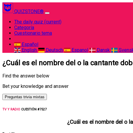
QUIZSTONE®
The daily quiz
(current)
Categoría
Cuestionario tema
Español
English
Deutsch
Espanol
Dansk
Svens
¿Cuál es el nombre del o la cantante dob
Find the answer below
Bet your knowledge and answer
Preguntas trivia mixtas
TV Y RADIO
CUESTIÓN #7527
¿Cuál es el nombre del o l