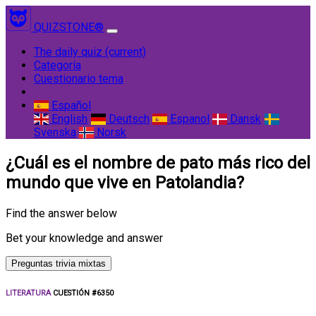
QUIZSTONE®
The daily quiz
(current)
Categoría
Cuestionario tema
Español
English
Deutsch
Espanol
Dansk
Svenska
Norsk
¿Cuál es el nombre de pato más rico del
mundo que vive en Patolandia?
Find the answer below
Bet your knowledge and answer
Preguntas trivia mixtas
LITERATURA
CUESTIÓN #6350