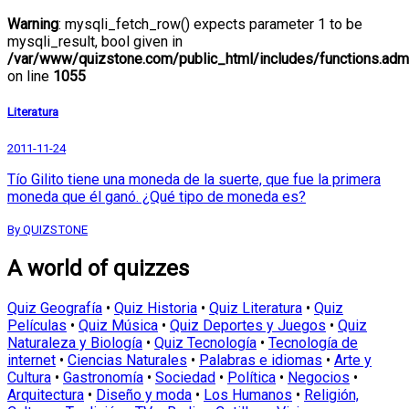
Warning
: mysqli_fetch_row() expects parameter 1 to be
mysqli_result, bool given in
/var/www/quizstone.com/public_html/includes/functions.adm
on line
1055
Literatura
2011-11-24
Tío Gilito tiene una moneda de la suerte, que fue la primera
moneda que él ganó. ¿Qué tipo de moneda es?
By QUIZSTONE
A world of quizzes
Quiz Geografía
•
Quiz Historia
•
Quiz Literatura
•
Quiz
Películas
•
Quiz Música
•
Quiz Deportes y Juegos
•
Quiz
Naturaleza y Biología
•
Quiz Tecnología
•
Tecnología de
internet
•
Ciencias Naturales
•
Palabras e idiomas
•
Arte y
Cultura
•
Gastronomía
•
Sociedad
•
Política
•
Negocios
•
Arquitectura
•
Diseño y moda
•
Los Humanos
•
Religión,