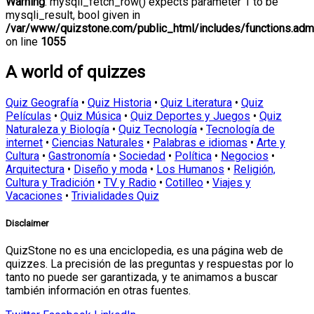
Warning
: mysqli_fetch_row() expects parameter 1 to be
mysqli_result, bool given in
/var/www/quizstone.com/public_html/includes/functions.adm
on line
1055
A world of quizzes
Quiz Geografía
•
Quiz Historia
•
Quiz Literatura
•
Quiz
Películas
•
Quiz Música
•
Quiz Deportes y Juegos
•
Quiz
Naturaleza y Biología
•
Quiz Tecnología
•
Tecnología de
internet
•
Ciencias Naturales
•
Palabras e idiomas
•
Arte y
Cultura
•
Gastronomía
•
Sociedad
•
Política
•
Negocios
•
Arquitectura
•
Diseño y moda
•
Los Humanos
•
Religión,
Cultura y Tradición
•
TV y Radio
•
Cotilleo
•
Viajes y
Vacaciones
•
Trivialidades Quiz
Disclaimer
QuizStone no es una enciclopedia, es una página web de
quizzes. La precisión de las preguntas y respuestas por lo
tanto no puede ser garantizada, y te animamos a buscar
también información en otras fuentes.