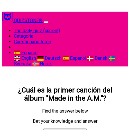
QUIZSTONE®
The daily quiz
(current)
Categoría
Cuestionario tema
Español
English
Deutsch
Espanol
Dansk
Svenska
Norsk
¿Cuál es la primer canción del
álbum "Made in the A.M."?
Find the answer below
Bet your knowledge and answer