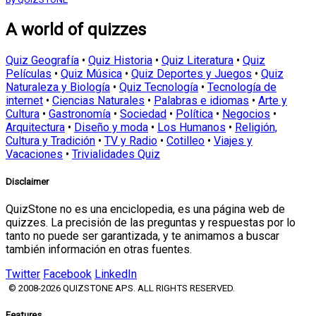
A world of quizzes
Quiz Geografía
•
Quiz Historia
•
Quiz Literatura
•
Quiz
Películas
•
Quiz Música
•
Quiz Deportes y Juegos
•
Quiz
Naturaleza y Biología
•
Quiz Tecnología
•
Tecnología de
internet
•
Ciencias Naturales
•
Palabras e idiomas
•
Arte y
Cultura
•
Gastronomía
•
Sociedad
•
Política
•
Negocios
•
Arquitectura
•
Diseño y moda
•
Los Humanos
•
Religión,
Cultura y Tradición
•
TV y Radio
•
Cotilleo
•
Viajes y
Vacaciones
•
Trivialidades Quiz
Disclaimer
QuizStone no es una enciclopedia, es una página web de
quizzes. La precisión de las preguntas y respuestas por lo
tanto no puede ser garantizada, y te animamos a buscar
también información en otras fuentes.
Twitter
Facebook
LinkedIn
© 2008-2026 QUIZSTONE APS. ALL RIGHTS RESERVED.
Features