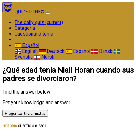
QUIZSTONE®
The daily quiz
(current)
Categoría
Cuestionario tema
Español
English
Deutsch
Espanol
Dansk
Svenska
Norsk
¿Qué edad tenía Niall Horan cuando sus
padres se divorciaron?
Find the answer below
Bet your knowledge and answer
Preguntas trivia mixtas
HISTORIA
CUESTIÓN #15301