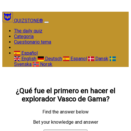
QUIZSTONE®
(current)
The daily quiz
Categoría
Cuestionario tema
Español
English
Deutsch
Espanol
Dansk
Svenska
Norsk
¿Qué fue el primero en hacer el
explorador Vasco de Gama?
Find the answer below
Bet your knowledge and answer