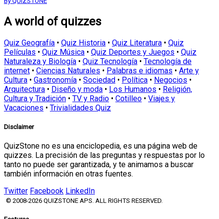
By QUIZSTONE
A world of quizzes
Quiz Geografía
•
Quiz Historia
•
Quiz Literatura
•
Quiz
Películas
•
Quiz Música
•
Quiz Deportes y Juegos
•
Quiz
Naturaleza y Biología
•
Quiz Tecnología
•
Tecnología de
internet
•
Ciencias Naturales
•
Palabras e idiomas
•
Arte y
Cultura
•
Gastronomía
•
Sociedad
•
Política
•
Negocios
•
Arquitectura
•
Diseño y moda
•
Los Humanos
•
Religión,
Cultura y Tradición
•
TV y Radio
•
Cotilleo
•
Viajes y
Vacaciones
•
Trivialidades Quiz
Disclaimer
QuizStone no es una enciclopedia, es una página web de
quizzes. La precisión de las preguntas y respuestas por lo
tanto no puede ser garantizada, y te animamos a buscar
también información en otras fuentes.
Twitter
Facebook
LinkedIn
© 2008-2026 QUIZSTONE APS. ALL RIGHTS RESERVED.